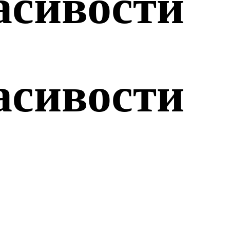
асивости
асивости