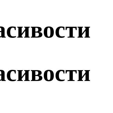
асивости
асивости