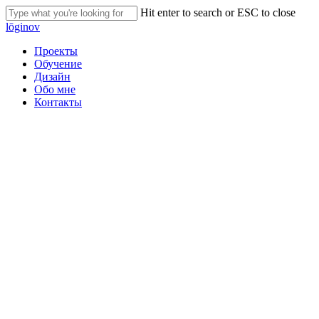
Skip
Hit enter to search or ESC to close
to
Close
lōginov
main
Search
content
Menu
Проекты
Обучение
Дизайн
Обо мне
Контакты