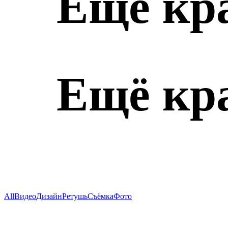
Ещё кр
Ещё кр
All
Видео
Дизайн
Ретушь
Съёмка
Фото
Вика