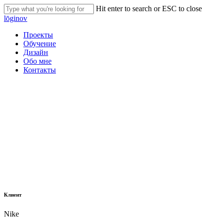
Skip
Hit enter to search or ESC to close
to
Close
lōginov
main
Search
content
Menu
Проекты
Обучение
Дизайн
Обо мне
Контакты
Клиент
Nike