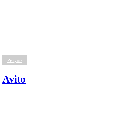
Avito
Ретушь
Avito
Healbe
Heatstroke