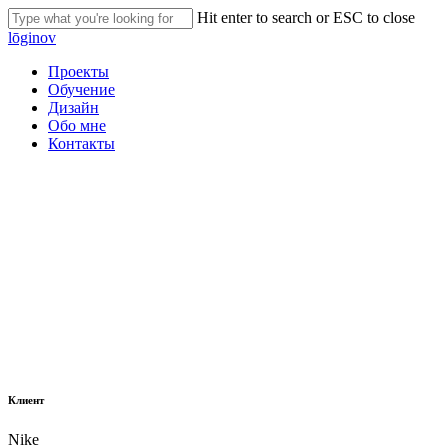
Skip
Hit enter to search or ESC to close
to
Close
lōginov
main
Search
content
Menu
Проекты
Обучение
Дизайн
Обо мне
Контакты
Клиент
Nike